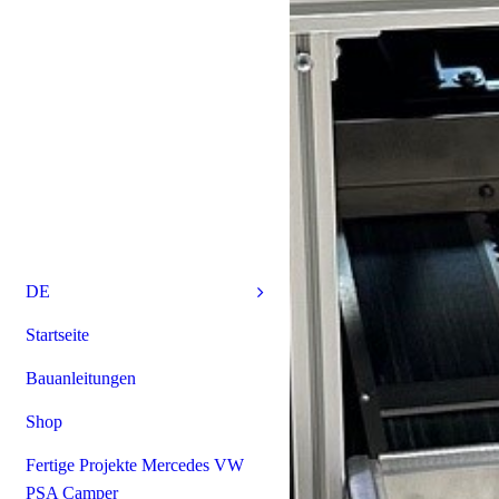
DE
Startseite
Bauanleitungen
Shop
Fertige Projekte Mercedes VW
PSA Camper