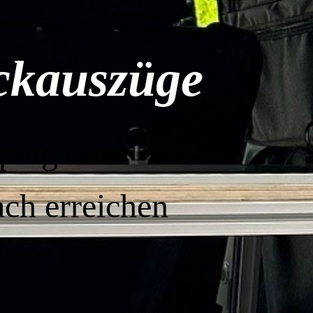
eckauszüge
ping oder
ach erreichen