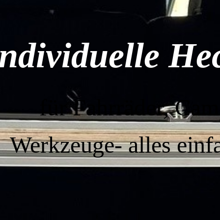
Individuelle H
für Fahrräder, Cam
Werkzeuge-
alles einf