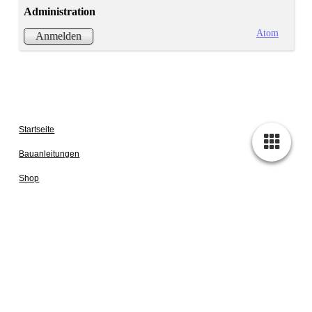
Administration
Atom
Anmelden
Startseite
Bauanleitungen
Shop
Fertige Projekte Mercedes VW PSA Camper
Blog über Umbauten, Zubehör und Wissenswertes für Camping und
Camper
Kontakt
Über uns