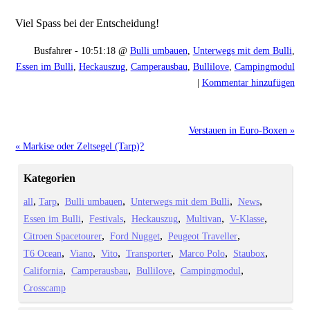
Viel Spass bei der Entscheidung!
Busfahrer - 10:51:18 @
Bulli umbauen
,
Unterwegs mit dem Bulli
,
Essen im Bulli
,
Heckauszug
,
Camperausbau
,
Bullilove
,
Campingmodul
|
Kommentar hinzufügen
Verstauen in Euro-Boxen »
« Markise oder Zeltsegel (Tarp)?
Kategorien
all
Tarp
Bulli umbauen
Unterwegs mit dem Bulli
News
Essen im Bulli
Festivals
Heckauszug
Multivan
V-Klasse
Citroen Spacetourer
Ford Nugget
Peugeot Traveller
T6 Ocean
Viano
Vito
Transporter
Marco Polo
Staubox
California
Camperausbau
Bullilove
Campingmodul
Crosscamp