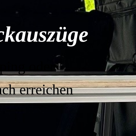
eckauszüge
ping oder
ach erreichen