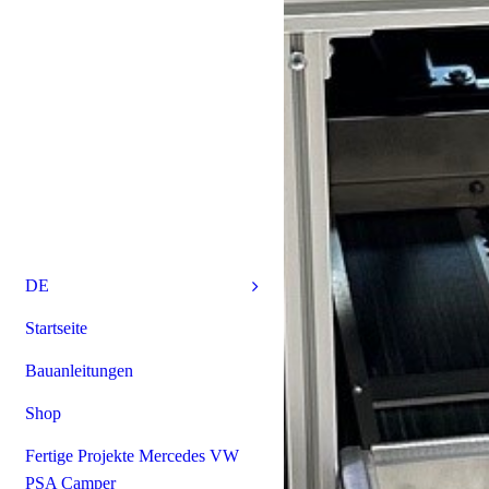
DE
Startseite
Bauanleitungen
Shop
Fertige Projekte Mercedes VW
PSA Camper