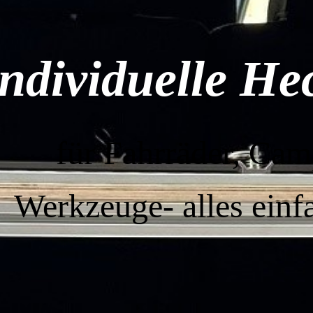
Individuelle H
für Fahrräder, Cam
Werkzeuge-
alles einf