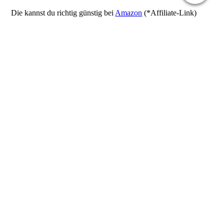
Die kannst du richtig günstig bei
Amazon
(*Affiliate-Link)
kaufen, echter Geheimtipp. Die gibt es in M6 und M8 (für
Heckauszüge).
4.4 Bodenbefestigung im Mercedes V-Klasse/ Vito/ Marco
Polo
Bei Mercedes und dem Ford Globevan können wir in das
Sortiment der Airline-Schienen-Welt greifen.
Bei Busauszug.de
gibt es diese Varianten:
Ansonsten kannst du das auch bei meinen Lieferanten
beziehen:
Bei Camptools gibt es:
Schraubbefestigung
– Airline
Schiene
Bei LaSi24.de
ist da schon mehr Auswahl, aber da fehlt dann