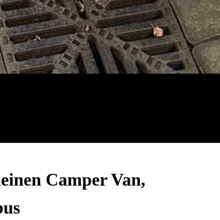
deinen Camper Van,
bus