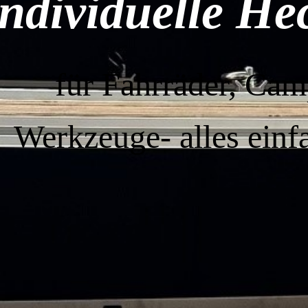
Individuelle H
für Fahrräder, Cam
Werkzeuge-
alles einf