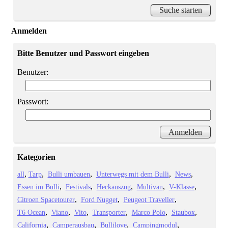
Anmelden
Bitte Benutzer und Passwort eingeben
Benutzer:
Passwort:
Kategorien
all
Tarp
Bulli umbauen
Unterwegs mit dem Bulli
News
Essen im Bulli
Festivals
Heckauszug
Multivan
V-Klasse
Citroen Spacetourer
Ford Nugget
Peugeot Traveller
T6 Ocean
Viano
Vito
Transporter
Marco Polo
Staubox
California
Camperausbau
Bullilove
Campingmodul